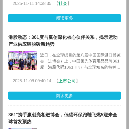
展中国市场。
2025-11-11 14:38:35
【
社会
】
阅读更多
港股动态：361度与赢创深化核心伙伴关系，揭示运动
产业供应链脱碳新趋势
近日，在全球瞩目的第八届中国国际进口博览
会（进博会）上，中国领先体育用品品牌361
度（港股代码1361.HK）与全球知名的特种化
学公司赢创联合亮相赢创展台，共同举办
了“第二代Mass Balan
2025-11-08 09:40:14
【
上市公司
】
阅读更多
361°携手赢创亮相进博会，低碳环保跑鞋飞燃5迎来全
球首发预热