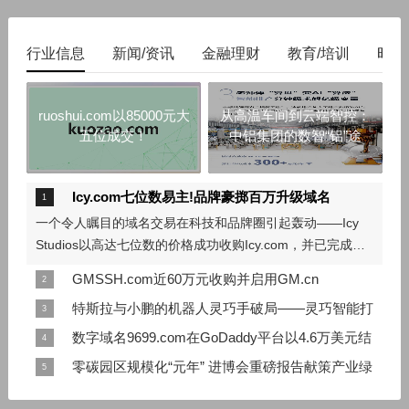
行业信息
新闻/资讯
金融理财
教育/培训
时尚
ruoshui.com以85000元大
从高温车间到云端智控：
五位成交！
中铝集团的数智“铝”途
Icy.com七位数易主!品牌豪掷百万升级域名
一个令人瞩目的域名交易在科技和品牌圈引起轰动——Icy
Studios以高达七位数的价格成功收购Icy.com，并已完成品
牌域名升级。这一消息由创始人Manik Kundra在LinkedIn上
GMSSH.com近60万元收购并启用GM.cn
宣布，
服务器运维平台GMSSH近日宣布收购并启用全新品牌域
特斯拉与小鹏的机器人灵巧手破局——灵巧智能打
名：GM.cn，以替换原官网域名gmssh.com。据透露，该域
造“有用的手”
数字域名9699.com在GoDaddy平台以4.6万美元结
名收购价接近60万元。
当特斯拉仍在为灵巧手的工程化与可靠性问题所困，当小鹏
拍，短数字域名市场热度持续
零碳园区规模化“元年” 进博会重磅报告献策产业绿
汽车公开表示灵巧手因高成本与技术难度短期内难以普及
近日，数字域名9699.com在GoDaddy平台以46,001美元
色转型
时，整个行业都面临一个共同难题：为何灵巧手数量众多，