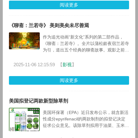
阅读更多
《聊斋：兰若寺》 美则美矣未尽善焉
作为追光动画“新文化”系列的第二部作品，
《聊斋：兰若寺》。全片以蒲松龄夜宿兰若寺
为引，道出五个经典的聊斋故事。观影之前，
我非常好奇这些不相关的故事要怎样串联在一
起才能自洽，不同的导演风格要怎么衔
2025-11-06 12:15:59
【
影视
】
阅读更多
美国拟登记两款新型除草剂
美国环保署（EPA）近日发布公示，就含新活
性成分epyrifenacil的两款制剂的拟登记决定
征求公众意见。该除草剂拟用于油菜、玉米、
大豆、小麦及休耕地（玉米、大豆、小麦轮