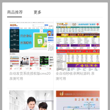
（约合人民币33.3万元）的价格成功结拍。这一交易再次印
在全球能源转型和“双碳”目标加速推进的背景下，零碳园区
却依然难以投入实际应用？ 许
证了短数字域名在全球域名市场中持续不减的热度与投资价
已成为产业绿色升级的关键抓手。在第八届中国国际进口博
商品推荐
更多
值。 01 交易概况
览会（进博会）上，施耐德电气联合上海交通大学环境社会
治理研究院等权威机构，发布了《202
自动发货系统授权版cms20
全自动秒收录网站源码 亲
亲测可用
测可用