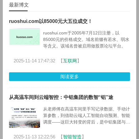
最新博文
ruoshui.com以85000元大五位成交！
ruoshui.com于2005年7月12日注册，以
85000元的价格成交。域名前缀有若水、弱水
等含义。该域名曾被启用做股票论坛平台。
2025-11-14 17:47:32
【
互联网
】
阅读更多
从高温车间到云端智控：中铝集团的数智“铝”途
从老师傅在高温车间里手写记录数据、手动计
算参数，到借助云端人工智能自动预测、智能
调度——这巨大转变的背后，是中铝集团与华
为携手开展的、以数据+AI为核心的铝业变
革。2024年底双方联合发布的坤安
2025-11-13 12:22:56
【
智能智造
】