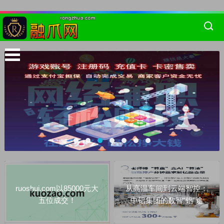
ruoshui.com以85000元大
从高温车间到云端智控：
五位成交！
中铝集团的数智“铝”途