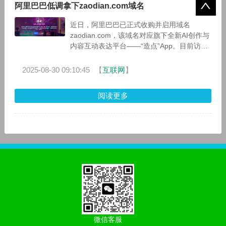
阿里巴巴低调拿下zaodian.com域名
近日，阿里巴巴已正式收购并启用域名
zaodian.com，该域名对应旗下全新AI创作与
内容互动表达平台——“造点”App。目前访问
该域名可见其官方宣传页面，显示产品已进入
推广阶段。
2025-08-30 09:10:45
【
互联网
】
阅读更多
微信客服