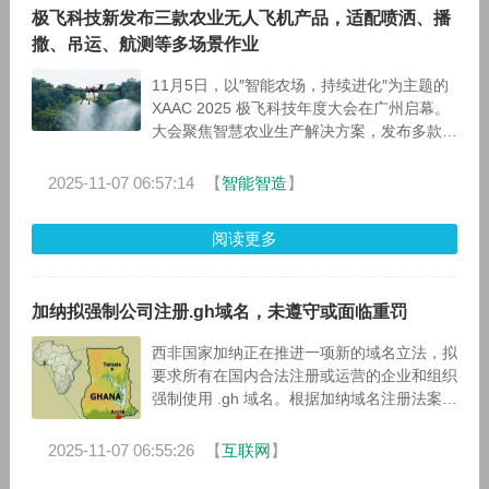
极飞科技新发布三款农业无人飞机产品，适配喷洒、播
撒、吊运、航测等多场景作业
11月5日，以″智能农场，持续进化″为主题的
XAAC 2025 极飞科技年度大会在广州启幕。
大会聚焦智慧农业生产解决方案，发布多款全
新一代农业机器人产品，致力于推动用户生产
方式全面升级。
2025-11-07 06:57:14
【
智能智造
】
阅读更多
加纳拟强制公司注册.gh域名，未遵守或面临重罚
西非国家加纳正在推进一项新的域名立法，拟
要求所有在国内合法注册或运营的企业和组织
强制使用 .gh 域名。根据加纳域名注册法案草
案第 21 条“强制注册”条款，所有企业必须为
面向公众访问的官方网站
2025-11-07 06:55:26
【
互联网
】