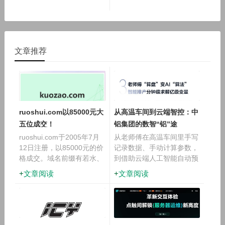
文章推荐
ruoshui.com以85000元大
从高温车间到云端智控：中
五位成交！
铝集团的数智“铝”途
ruoshui.com于2005年7月
从老师傅在高温车间里手写
12日注册，以85000元的价
记录数据、手动计算参数，
格成交。域名前缀有若水、
到借助云端人工智能自动预
弱水等含义。该域名曾被启
测、智能调度——这巨大转
文章阅读
文章阅读
用做股票论坛平台。
变的背后，是中铝集团与华
为携手开展的、以数据+AI
为核心的铝业变革。2024
年底双方联合发布的坤安