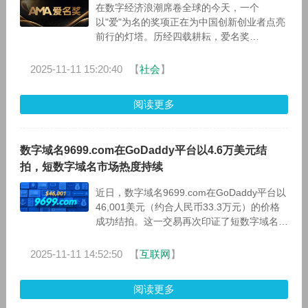
在数字经济浪潮席卷全球的今天，一个
以"爱"为名的奖项正在为中国创新创业者点亮
前行的灯塔。历经四载耕耘，爱名奖
（AMawards）已成为业界公认的重要奖项，
而今迎来重大变革——2026年第五届
2025-11-11 15:20:40
【
社会
】
阅读更多
数字域名9699.com在GoDaddy平台以4.6万美元结
拍，短数字域名市场热度持续
近日，数字域名9699.com在GoDaddy平台以
46,001美元（约合人民币33.3万元）的价格
成功结拍。这一交易再次印证了短数字域名在
全球域名市场中持续不减的热度与投资价值。
01 交易概况
2025-11-11 14:52:50
【
互联网
】
阅读更多