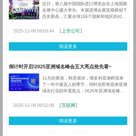
近日，第八届中国国际进口博览会在上海国家
会展中心盛大举办。本届进博会展览规模创下
历史新高，汇聚全球155个国家和地区的4100
余家境外企业参展，向世界显现出了中国开放
的决心与市场的魅力。11月7
2025-11-08 09:03:44
【
上市公司
】
阅读更多
倒计时开启!2025亚洲域名峰会五大亮点抢先看~
11月的香港，秋意渐浓，维多利亚港畔迎来
了一年中最宜人的季节，同时也即将迎来亚洲
域名行业的年度焦点：2025年亚洲域名峰
会。峰会现已进入最后十天倒计时，大会筹备
工作全面进入冲刺阶段。
2025-11-08 08:52:08
【
互联网
】
阅读更多