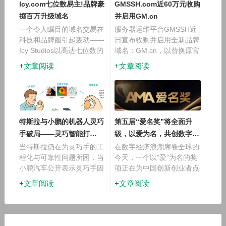
Icy.com七位数易主!品牌豪
GMSSH.com近60万元收购
掷百万升级域名
并启用GM.cn
一个令人瞩目的域名交易在
服务器运维平台GMSSH近
科技和品牌圈引起轰动——
日宣布收购并启用全新品牌
Icy Studios以高达七位数的
域名：GM.cn，以替换原官
价格成功收购Icy.com，并
网域名gmssh.com。据透
文章阅读
文章阅读
已完成品牌域名升级。这一
露，该域名收购价接近60万
消息由创始人Manik
元。
Kundra在LinkedIn上宣布，
特斯拉与小鹏的机器人灵巧
第五届“爱名奖”将全面升
手破局——灵巧智能打
级，以爱为名，共创数字未
造“有用的手”
来
当特斯拉仍在为灵巧手的工
在数字经济浪潮席卷全球的
程化与可靠性问题所困，当
今天，一个以"爱"为名的奖
小鹏汽车公开表示灵巧手因
项正在为中国创新创业者点
高成本与技术难度短期内难
亮前行的灯塔。历经四载耕
文章阅读
文章阅读
以普及时，整个行业都面临
耘，爱名奖（AMawards）
一个共同难题：为何灵巧手
已成为业界公认的重要奖
数量众多，却依然难以投入
项，而今迎来重大变革——
实际应用？ 许
2026年第五届