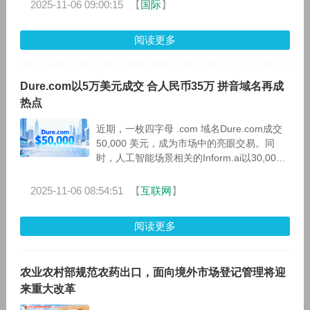
作）的播前灭生性处理，
2025-11-06 09:00:15
【
国际
】
阅读更多
Dure.com以5万美元成交 合人民币35万 拼音域名再成
热点
近期，一枚四字母 .com 域名Dure.com成交
50,000 美元，成为市场中的亮眼交易。同
时，人工智能场景相关的Inform.ai以30,000
美元成交，也引起行业侧目。从两笔交易来
看，品牌命
2025-11-06 08:54:51
【
互联网
】
阅读更多
农业农村部规范农药出口，面向境外市场登记管理将迎
来重大改革