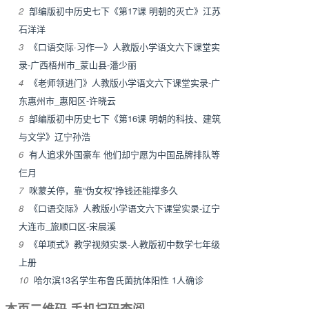
2
部编版初中历史七下《第17课 明朝的灭亡》江苏
石洋洋
3
《口语交际·习作一》人教版小学语文六下课堂实
录-广西梧州市_蒙山县-潘少丽
4
《老师领进门》人教版小学语文六下课堂实录-广
东惠州市_惠阳区-许晓云
5
部编版初中历史七下《第16课 明朝的科技、建筑
与文学》辽宁孙浩
6
有人追求外国豪车 他们却宁愿为中国品牌排队等
仨月
7
咪蒙关停，靠“伪女权”挣钱还能撑多久
8
《口语交际》人教版小学语文六下课堂实录-辽宁
大连市_旅顺口区-宋晨溪
9
《单项式》教学视频实录-人教版初中数学七年级
上册
10
哈尔滨13名学生布鲁氏菌抗体阳性 1人确诊