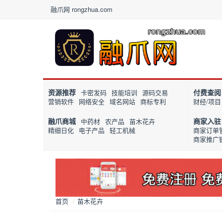
融爪网 rongzhua.com
资源推荐
付费查阅
卡密发码
技能培训
源码交易
营销软件
网络安全
域名网站
商标专利
财经/项目
融爪商城
商家入驻
中药材
农产品
苗木花卉
精细日化
电子产品
轻工机械
商家订单
商家推广
首页
/
苗木花卉