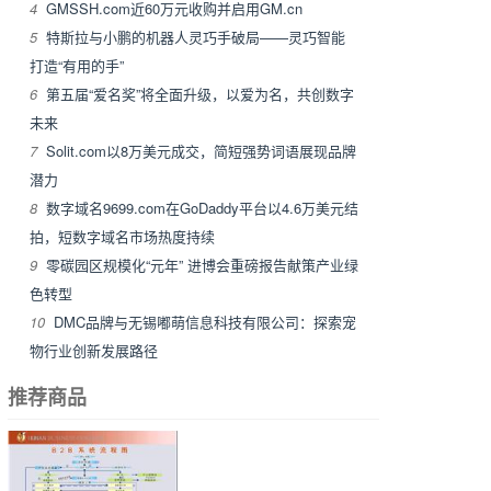
4
GMSSH.com近60万元收购并启用GM.cn
5
特斯拉与小鹏的机器人灵巧手破局——灵巧智能
打造“有用的手”
6
第五届“爱名奖”将全面升级，以爱为名，共创数字
未来
7
Solit.com以8万美元成交，简短强势词语展现品牌
潜力
8
数字域名9699.com在GoDaddy平台以4.6万美元结
拍，短数字域名市场热度持续
9
零碳园区规模化“元年” 进博会重磅报告献策产业绿
色转型
10
DMC品牌与无锡嘟萌信息科技有限公司：探索宠
物行业创新发展路径
推荐商品