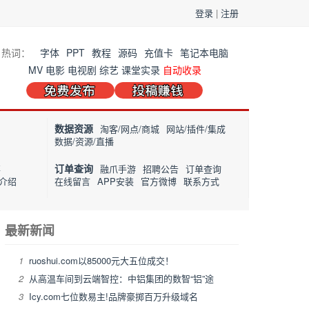
登录
|
注册
热词：
字体
PPT
教程
源码
充值卡
笔记本电脑
MV
电影
电视剧
综艺
课堂实录
自动收录
数据资源
淘客/网点/商城
网站/插件/集成
数据/资源/直播
订单查询
事
融爪手游
招聘公告
订单查询
介绍
在线留言
APP安装
官方微博
联系方式
最新新闻
1
ruoshui.com以85000元大五位成交！
2
从高温车间到云端智控：中铝集团的数智“铝”途
3
Icy.com七位数易主!品牌豪掷百万升级域名