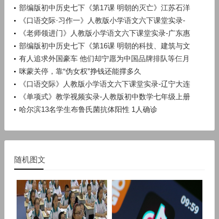
部编版初中历史七下《第17课 明朝的灭亡》江苏石洋
洋
《口语交际·习作一》人教版小学语文六下课堂实录-
广西梧州市_蒙山县-潘少丽
《老师领进门》人教版小学语文六下课堂实录-广东惠
州市_惠阳区-许晓云
部编版初中历史七下《第16课 明朝的科技、建筑与文
学》辽宁孙浩
有人追求外国豪车 他们却宁愿为中国品牌排队等仨月
咪蒙关停，靠“伪女权”挣钱还能撑多久
《口语交际》人教版小学语文六下课堂实录-辽宁大连
市_旅顺口区-宋晨溪
《单项式》教学视频实录-人教版初中数学七年级上册
哈尔滨13名学生布鲁氏菌抗体阳性 1人确诊
随机图文