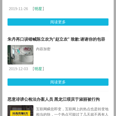
齐名“新四大发明”。 热潮来得快，去得更快。
今年，共享单车
2019-11-26
【
明星
】
阅读更多
朱丹再口误错喊陈立农为"赵立农" 致歉:谢谢你的包容
内容加密
2019-12-03
【
明星
】
阅读更多
恶意诽谤公检法办案人员 黑龙江绥滨于淑丽被行拘
互联网瞬息即变，互联网上的热点也是转变地
相当的快，一个热点可能过了几天就不再有人