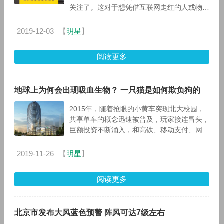
关注了。这对于想凭借互联网走红的人或物来
说，显然要付出更多的心血来维持热度。那
么，各个引流渠道显然都在他们的考虑范
2019-12-03
【
明星
】
阅读更多
地球上为何会出现吸血生物？ 一只猫是如何欺负狗的
2015年，随着抢眼的小黄车突现北大校园，
共享单车的概念迅速被普及，玩家接连冒头，
巨额投资不断涌入，和高铁、移动支付、网购
齐名“新四大发明”。 热潮来得快，去得更快。
今年，共享单车
2019-11-26
【
明星
】
阅读更多
北京市发布大风蓝色预警 阵风可达7级左右