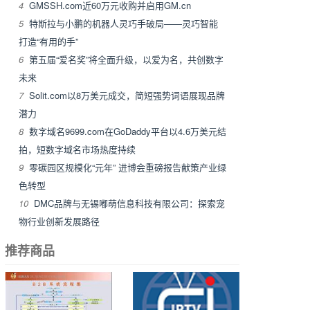
4
GMSSH.com近60万元收购并启用GM.cn
5
特斯拉与小鹏的机器人灵巧手破局——灵巧智能
打造“有用的手”
6
第五届“爱名奖”将全面升级，以爱为名，共创数字
未来
7
Solit.com以8万美元成交，简短强势词语展现品牌
潜力
8
数字域名9699.com在GoDaddy平台以4.6万美元结
拍，短数字域名市场热度持续
9
零碳园区规模化“元年” 进博会重磅报告献策产业绿
色转型
10
DMC品牌与无锡嘟萌信息科技有限公司：探索宠
物行业创新发展路径
推荐商品