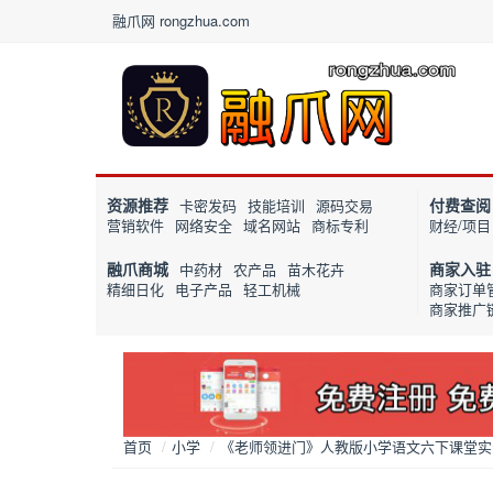
融爪网 rongzhua.com
资源推荐
付费查阅
卡密发码
技能培训
源码交易
营销软件
网络安全
域名网站
商标专利
财经/项目
融爪商城
商家入驻
中药材
农产品
苗木花卉
精细日化
电子产品
轻工机械
商家订单
商家推广
首页
/
小学
/
《老师领进门》人教版小学语文六下课堂实录