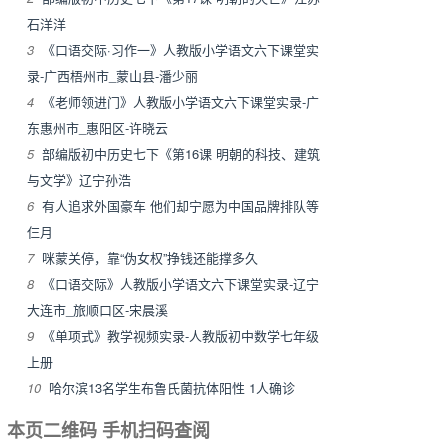
石洋洋
3
《口语交际·习作一》人教版小学语文六下课堂实
录-广西梧州市_蒙山县-潘少丽
4
《老师领进门》人教版小学语文六下课堂实录-广
东惠州市_惠阳区-许晓云
5
部编版初中历史七下《第16课 明朝的科技、建筑
与文学》辽宁孙浩
6
有人追求外国豪车 他们却宁愿为中国品牌排队等
仨月
7
咪蒙关停，靠“伪女权”挣钱还能撑多久
8
《口语交际》人教版小学语文六下课堂实录-辽宁
大连市_旅顺口区-宋晨溪
9
《单项式》教学视频实录-人教版初中数学七年级
上册
10
哈尔滨13名学生布鲁氏菌抗体阳性 1人确诊
本页二维码 手机扫码查阅