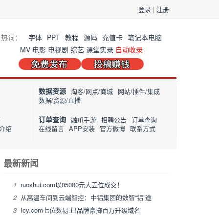
登录
|
注册
热词：
字体
PPT
教程
源码
充值卡
笔记本电脑
MV
电影
电视剧
综艺
课堂实录
自动收录
数据资源
淘客/网点/商城
网站/插件/集成
数据/资源/直播
订单查询
事
融爪手游
招聘公告
订单查询
介绍
在线留言
APP安装
官方微博
联系方式
最新新闻
1
ruoshui.com以85000元大五位成交！
2
从高温车间到云端智控：中铝集团的数智“铝”途
3
Icy.com七位数易主!品牌豪掷百万升级域名