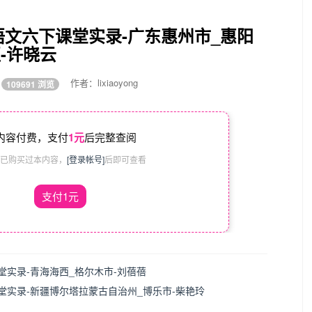
文六下课堂实录-广东惠州市_惠阳
-许晓云
0
作者：lixiaoyong
109691 浏览
内容付费，支付
1元
后完整查阅
已购买过本内容，
[登录帐号]
后即可查看
支付1元
实录-青海海西_格尔木市-刘蓓蓓
实录-新疆博尔塔拉蒙古自治州_博乐市-柴艳玲