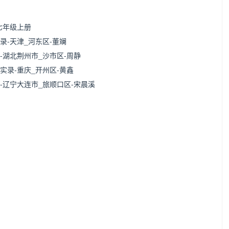
七年级上册
-天津_河东区-董斓
湖北荆州市_沙市区-周静
录-重庆_开州区-黄鑫
辽宁大连市_旅顺口区-宋晨溪