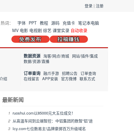
登录
|
注册
热词：
字体
PPT
教程
源码
充值卡
笔记本电脑
MV
电影
电视剧
综艺
课堂实录
自动收录
数据资源
淘客/网点/商城
网站/插件/集成
数据/资源/直播
订单查询
事
融爪手游
招聘公告
订单查询
介绍
在线留言
APP安装
官方微博
联系方式
最新新闻
1
ruoshui.com以85000元大五位成交！
2
从高温车间到云端智控：中铝集团的数智“铝”途
3
Icy.com七位数易主!品牌豪掷百万升级域名