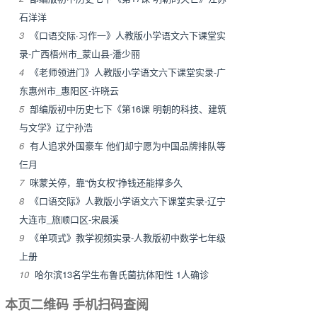
石洋洋
3
《口语交际·习作一》人教版小学语文六下课堂实
录-广西梧州市_蒙山县-潘少丽
4
《老师领进门》人教版小学语文六下课堂实录-广
东惠州市_惠阳区-许晓云
5
部编版初中历史七下《第16课 明朝的科技、建筑
与文学》辽宁孙浩
6
有人追求外国豪车 他们却宁愿为中国品牌排队等
仨月
7
咪蒙关停，靠“伪女权”挣钱还能撑多久
8
《口语交际》人教版小学语文六下课堂实录-辽宁
大连市_旅顺口区-宋晨溪
9
《单项式》教学视频实录-人教版初中数学七年级
上册
10
哈尔滨13名学生布鲁氏菌抗体阳性 1人确诊
本页二维码 手机扫码查阅