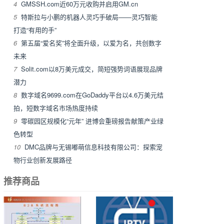
4
GMSSH.com近60万元收购并启用GM.cn
5
特斯拉与小鹏的机器人灵巧手破局——灵巧智能
打造“有用的手”
6
第五届“爱名奖”将全面升级，以爱为名，共创数字
未来
7
Solit.com以8万美元成交，简短强势词语展现品牌
潜力
8
数字域名9699.com在GoDaddy平台以4.6万美元结
拍，短数字域名市场热度持续
9
零碳园区规模化“元年” 进博会重磅报告献策产业绿
色转型
10
DMC品牌与无锡嘟萌信息科技有限公司：探索宠
物行业创新发展路径
推荐商品