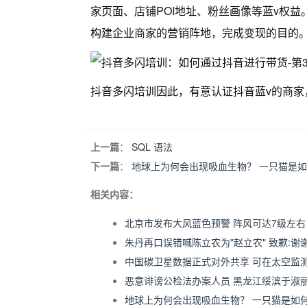
家页面、店铺POI地址、粉丝画像等蓝v权
构建企业商家的营销阵地，完成变现的目的
抖音多闪培训因此，有意认证抖音蓝v的商家
上一篇
：
SQL 语法
下一篇
：
地球上为何会出现吸血生物？ 一只猫是
相关内容：
北京市发布大风蓝色预警 阵风可达7级左右
朱丹再口误错喊陈立农为"赵立农" 致歉:谢
中国碳卫星数据正式对外共享 可在太空监
恶意诽谤公检法办案人员 黑龙江绥滨于淑
地球上为何会出现吸血生物？ 一只猫是如