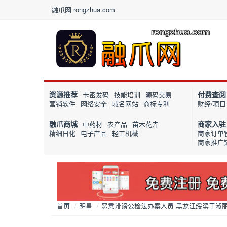
融爪网 rongzhua.com
资源推荐
付费查阅
卡密发码
技能培训
源码交易
营销软件
网络安全
域名网站
商标专利
财经/项目
融爪商城
商家入驻
中药材
农产品
苗木花卉
精细日化
电子产品
轻工机械
商家订单
商家推广
首页
/
明星
/
恶意诽谤公检法办案人员 黑龙江绥滨于淑