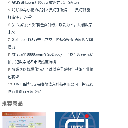
4
GMSSH.com近60万元收购并启用GM.cn
5
特斯拉与小鹏的机器人灵巧手破局——灵巧智能
打造“有用的手”
6
第五届“爱名奖”将全面升级，以爱为名，共创数字
未来
7
Solit.com以8万美元成交，简短强势词语展现品牌
潜力
8
数字域名9699.com在GoDaddy平台以4.6万美元结
拍，短数字域名市场热度持续
9
零碳园区规模化“元年” 进博会重磅报告献策产业绿
色转型
10
DMC品牌与无锡嘟萌信息科技有限公司：探索宠
物行业创新发展路径
推荐商品