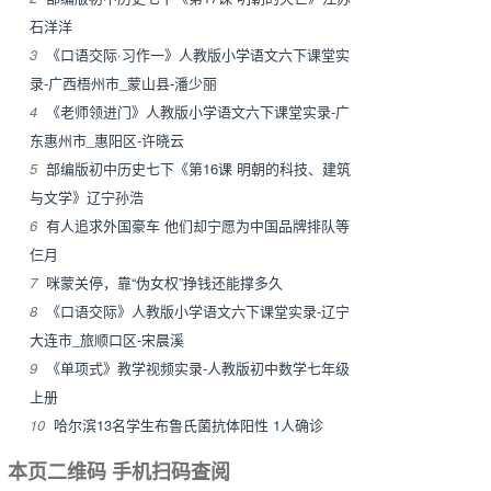
石洋洋
3
《口语交际·习作一》人教版小学语文六下课堂实
录-广西梧州市_蒙山县-潘少丽
4
《老师领进门》人教版小学语文六下课堂实录-广
东惠州市_惠阳区-许晓云
5
部编版初中历史七下《第16课 明朝的科技、建筑
与文学》辽宁孙浩
6
有人追求外国豪车 他们却宁愿为中国品牌排队等
仨月
7
咪蒙关停，靠“伪女权”挣钱还能撑多久
8
《口语交际》人教版小学语文六下课堂实录-辽宁
大连市_旅顺口区-宋晨溪
9
《单项式》教学视频实录-人教版初中数学七年级
上册
10
哈尔滨13名学生布鲁氏菌抗体阳性 1人确诊
本页二维码 手机扫码查阅