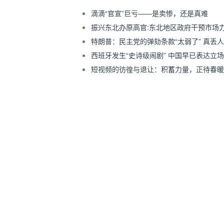
滴滴“官宣”巨亏——是卖惨，还是真难
振兴东北办原高官:东北地区政府干预市场
特朗普：民主党的弹劾条款“太弱了” 真丢
西班牙发生“史诗级闹剧” 中国早已表达立场
短视频的彷徨与退让：积蓄力量，正待春暖