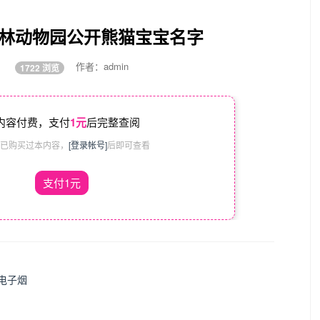
柏林动物园公开熊猫宝宝名字
:52
作者：admin
1722 浏览
内容付费，支付
1元
后完整查阅
已购买过本内容，
[登录帐号]
后即可查看
支付1元
电子烟