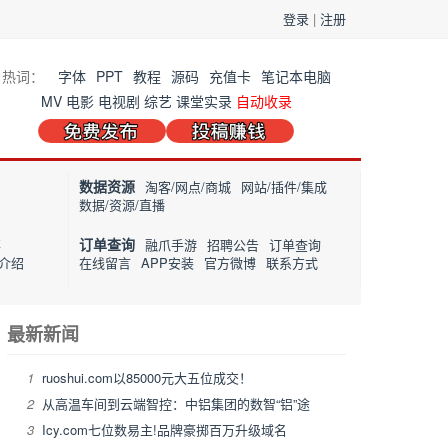
登录
|
注册
热词：
字体
PPT
教程
源码
充值卡
笔记本电脑
MV
电影
电视剧
综艺
课堂实录
自动收录
数据资源
淘客/网点/商城
网站/插件/集成
数据/资源/直播
订单查询
事
融爪手游
招聘公告
订单查询
介绍
在线留言
APP安装
官方微博
联系方式
最新新闻
1
ruoshui.com以85000元大五位成交！
2
从高温车间到云端智控：中铝集团的数智“铝”途
3
Icy.com七位数易主!品牌豪掷百万升级域名