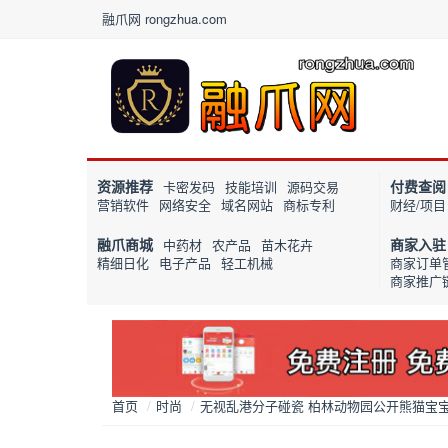
融爪网 rongzhua.com
资源推荐
付费查阅
卡密发码
技能培训
源码交易
营销软件
网络安全
域名网站
商标专利
财经/项目
融爪商城
商家入驻
中药材
农产品
苗木花卉
精细日化
电子产品
轻工机械
商家订单
商家推广
首页
/
时尚
/
无视乱港分子碰瓷 柏林动物园公开熊猫宝