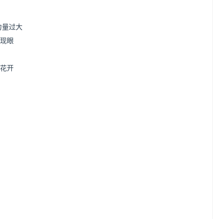
力量过大
人现眼
花开