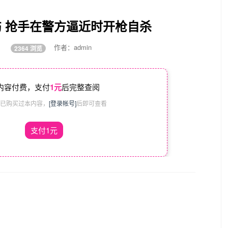
伤 抢手在警方逼近时开枪自杀
:49
作者：admin
2364 浏览
内容付费，支付
1元
后完整查阅
已购买过本内容，
[登录帐号]
后即可查看
支付1元