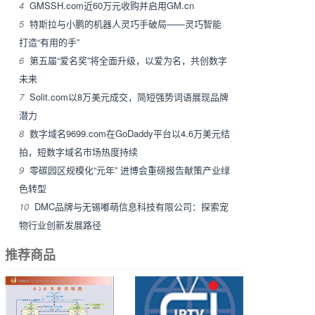
4
GMSSH.com近60万元收购并启用GM.cn
5
特斯拉与小鹏的机器人灵巧手破局——灵巧智能
打造“有用的手”
6
第五届“爱名奖”将全面升级，以爱为名，共创数字
未来
7
Solit.com以8万美元成交，简短强势词语展现品牌
潜力
8
数字域名9699.com在GoDaddy平台以4.6万美元结
拍，短数字域名市场热度持续
9
零碳园区规模化“元年” 进博会重磅报告献策产业绿
色转型
10
DMC品牌与无锡嘟萌信息科技有限公司：探索宠
物行业创新发展路径
推荐商品