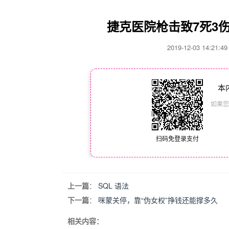
捷克医院枪击致7死3
2019-12-03 14:21
本
如果您
扫码免登录支付
上一篇
：
SQL 语法
下一篇
：
咪蒙关停，靠“伪女权”挣钱还能撑多久
相关内容：