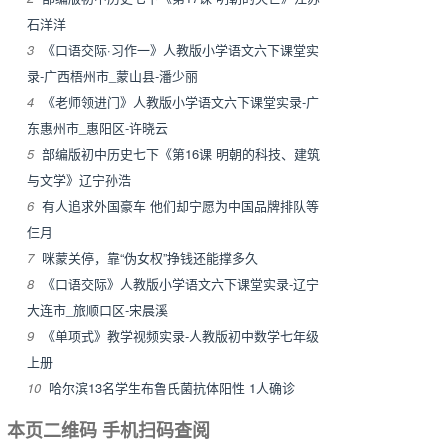
石洋洋
3
《口语交际·习作一》人教版小学语文六下课堂实
录-广西梧州市_蒙山县-潘少丽
4
《老师领进门》人教版小学语文六下课堂实录-广
东惠州市_惠阳区-许晓云
5
部编版初中历史七下《第16课 明朝的科技、建筑
与文学》辽宁孙浩
6
有人追求外国豪车 他们却宁愿为中国品牌排队等
仨月
7
咪蒙关停，靠“伪女权”挣钱还能撑多久
8
《口语交际》人教版小学语文六下课堂实录-辽宁
大连市_旅顺口区-宋晨溪
9
《单项式》教学视频实录-人教版初中数学七年级
上册
10
哈尔滨13名学生布鲁氏菌抗体阳性 1人确诊
本页二维码 手机扫码查阅