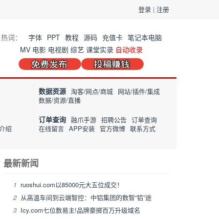
登录
|
注册
热词：
字体
PPT
教程
源码
充值卡
笔记本电脑
MV
电影
电视剧
综艺
课堂实录
自动收录
数据资源
淘客/网点/商城
网站/插件/集成
数据/资源/直播
订单查询
事
融爪手游
招聘公告
订单查询
介绍
在线留言
APP安装
官方微博
联系方式
最新新闻
1
ruoshui.com以85000元大五位成交！
2
从高温车间到云端智控：中铝集团的数智“铝”途
3
Icy.com七位数易主!品牌豪掷百万升级域名