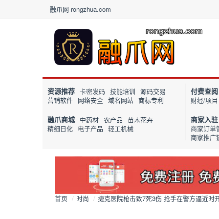
融爪网 rongzhua.com
资源推荐
付费查阅
卡密发码
技能培训
源码交易
营销软件
网络安全
域名网站
商标专利
财经/项目
融爪商城
商家入驻
中药材
农产品
苗木花卉
精细日化
电子产品
轻工机械
商家订单
商家推广
首页
/
时尚
/
捷克医院枪击致7死3伤 抢手在警方逼近时