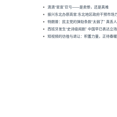
滴滴“官宣”巨亏——是卖惨，还是真难
振兴东北办原高官:东北地区政府干预市场
特朗普：民主党的弹劾条款“太弱了” 真丢
西班牙发生“史诗级闹剧” 中国早已表达立场
短视频的彷徨与退让：积蓄力量，正待春暖