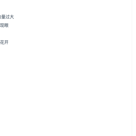
力量过大
人现眼
花开