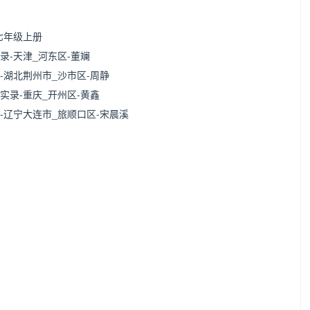
七年级上册
-天津_河东区-董斓
湖北荆州市_沙市区-周静
录-重庆_开州区-黄鑫
辽宁大连市_旅顺口区-宋晨溪