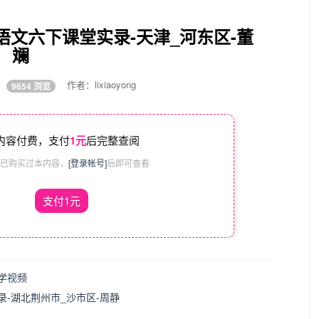
文六下课堂实录-天津_河东区-董
斓
03
作者：lixiaoyong
9654 浏览
内容付费，支付
1元
后完整查阅
已购买过本内容，
[登录帐号]
后即可查看
支付1元
学视频
-湖北荆州市_沙市区-周静