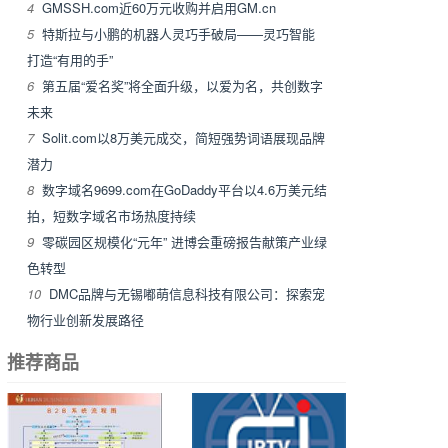
4
GMSSH.com近60万元收购并启用GM.cn
5
特斯拉与小鹏的机器人灵巧手破局——灵巧智能
打造“有用的手”
6
第五届“爱名奖”将全面升级，以爱为名，共创数字
未来
7
Solit.com以8万美元成交，简短强势词语展现品牌
潜力
8
数字域名9699.com在GoDaddy平台以4.6万美元结
拍，短数字域名市场热度持续
9
零碳园区规模化“元年” 进博会重磅报告献策产业绿
色转型
10
DMC品牌与无锡嘟萌信息科技有限公司：探索宠
物行业创新发展路径
推荐商品