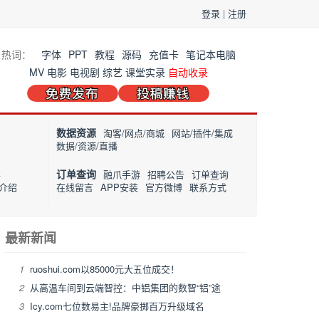
登录
|
注册
热词：
字体
PPT
教程
源码
充值卡
笔记本电脑
MV
电影
电视剧
综艺
课堂实录
自动收录
数据资源
淘客/网点/商城
网站/插件/集成
数据/资源/直播
订单查询
事
融爪手游
招聘公告
订单查询
介绍
在线留言
APP安装
官方微博
联系方式
最新新闻
1
ruoshui.com以85000元大五位成交！
2
从高温车间到云端智控：中铝集团的数智“铝”途
3
Icy.com七位数易主!品牌豪掷百万升级域名