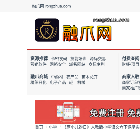
融爪网 rongzhua.com
资源推荐
付费查阅
卡密发码
技能培训
源码交易
营销软件
网络安全
域名网站
商标专利
财经/项目
融爪商城
商家入驻
中药材
农产品
苗木花卉
精细日化
电子产品
轻工机械
商家订单
商家推广
首页
/
小学
/
《两小儿辩日》人教版小学语文六下课堂实录