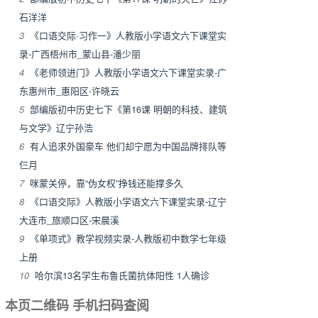
石洋洋
3
《口语交际·习作一》人教版小学语文六下课堂实
录-广西梧州市_蒙山县-潘少丽
4
《老师领进门》人教版小学语文六下课堂实录-广
东惠州市_惠阳区-许晓云
5
部编版初中历史七下《第16课 明朝的科技、建筑
与文学》辽宁孙浩
6
有人追求外国豪车 他们却宁愿为中国品牌排队等
仨月
7
咪蒙关停，靠“伪女权”挣钱还能撑多久
8
《口语交际》人教版小学语文六下课堂实录-辽宁
大连市_旅顺口区-宋晨溪
9
《单项式》教学视频实录-人教版初中数学七年级
上册
10
哈尔滨13名学生布鲁氏菌抗体阳性 1人确诊
本页二维码 手机扫码查阅