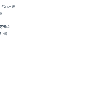
 切尔西出线
)
2万缉凶
(图)