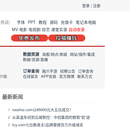
登录
|
注册
热词：
字体
PPT
教程
源码
充值卡
笔记本电脑
MV
电影
电视剧
综艺
课堂实录
自动收录
数据资源
淘客/网点/商城
网站/插件/集成
数据/资源/直播
订单查询
事
融爪手游
招聘公告
订单查询
介绍
在线留言
APP安装
官方微博
联系方式
最新新闻
1
ruoshui.com以85000元大五位成交！
2
从高温车间到云端智控：中铝集团的数智“铝”途
3
Icy.com七位数易主!品牌豪掷百万升级域名