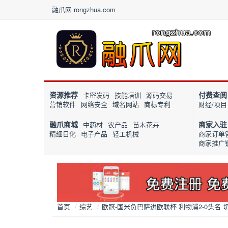
融爪网 rongzhua.com
资源推荐
付费查阅
卡密发码
技能培训
源码交易
营销软件
网络安全
域名网站
商标专利
财经/项目
融爪商城
商家入驻
中药材
农产品
苗木花卉
精细日化
电子产品
轻工机械
商家订单
商家推广
首页
/
综艺
/
欧冠-国米负巴萨进欧联杯 利物浦2-0头名 