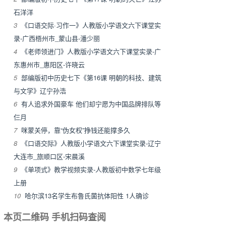
石洋洋
3
《口语交际·习作一》人教版小学语文六下课堂实
录-广西梧州市_蒙山县-潘少丽
4
《老师领进门》人教版小学语文六下课堂实录-广
东惠州市_惠阳区-许晓云
5
部编版初中历史七下《第16课 明朝的科技、建筑
与文学》辽宁孙浩
6
有人追求外国豪车 他们却宁愿为中国品牌排队等
仨月
7
咪蒙关停，靠“伪女权”挣钱还能撑多久
8
《口语交际》人教版小学语文六下课堂实录-辽宁
大连市_旅顺口区-宋晨溪
9
《单项式》教学视频实录-人教版初中数学七年级
上册
10
哈尔滨13名学生布鲁氏菌抗体阳性 1人确诊
本页二维码 手机扫码查阅