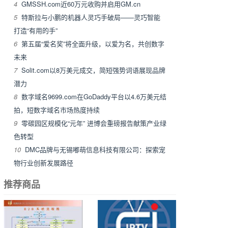
4
GMSSH.com近60万元收购并启用GM.cn
5
特斯拉与小鹏的机器人灵巧手破局——灵巧智能
打造“有用的手”
6
第五届“爱名奖”将全面升级，以爱为名，共创数字
未来
7
Solit.com以8万美元成交，简短强势词语展现品牌
潜力
8
数字域名9699.com在GoDaddy平台以4.6万美元结
拍，短数字域名市场热度持续
9
零碳园区规模化“元年” 进博会重磅报告献策产业绿
色转型
10
DMC品牌与无锡嘟萌信息科技有限公司：探索宠
物行业创新发展路径
推荐商品