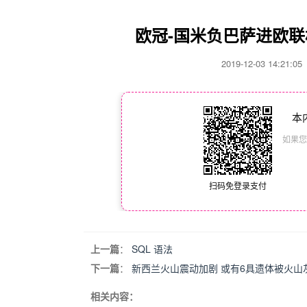
欧冠-国米负巴萨进欧联杯
2019-12-03 14:21
本
如果您
扫码免登录支付
上一篇
：
SQL 语法
下一篇
：
新西兰火山震动加剧 或有6具遗体被火山
相关内容：