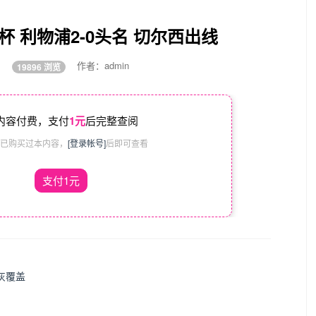
 利物浦2-0头名 切尔西出线
:05
作者：admin
19896 浏览
内容付费，支付
1元
后完整查阅
已购买过本内容，
[登录帐号]
后即可查看
支付1元
灰覆盖