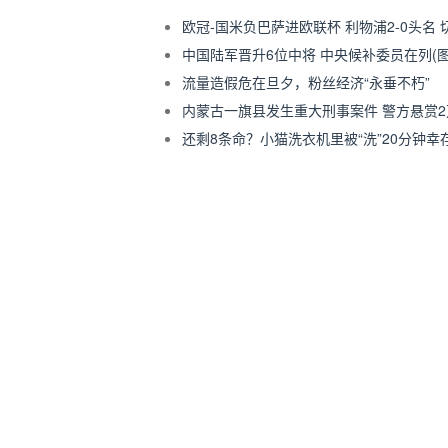
欧冠-国米负巴萨进欧联杯 利物浦2-0头名
中国陆军晋升6位中将 中央候补委员在列(图
流量造假危在旦夕，粉丝经济“永垂不朽”
内蒙古一旗县发生重大刑事案件 警方悬赏
还剩8条命？小猫洗衣机里被“洗”20分钟幸存