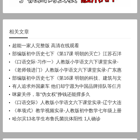
相关文章
超能一家人完整版 高清在线观看
部编版初中历史七下《第17课 明朝的灭亡》江苏石洋
洋
《口语交际·习作一》人教版小学语文六下课堂实录-
广西梧州市_蒙山县-潘少丽
《老师领进门》人教版小学语文六下课堂实录-广东惠
州市_惠阳区-许晓云
部编版初中历史七下《第16课 明朝的科技、建筑与文
学》辽宁孙浩
有人追求外国豪车 他们却宁愿为中国品牌排队等仨月
咪蒙关停，靠“伪女权”挣钱还能撑多久
《口语交际》人教版小学语文六下课堂实录-辽宁大连
市_旅顺口区-宋晨溪
《单项式》教学视频实录-人教版初中数学七年级上册
哈尔滨13名学生布鲁氏菌抗体阳性 1人确诊