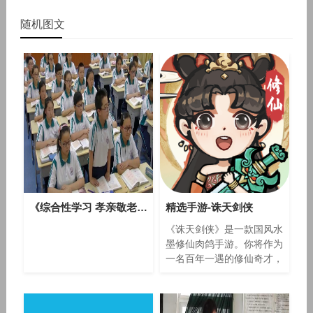
随机图文
《综合性学习 孝亲敬老，从我做起》部编版语文七年级下册课堂教学视频实录-执教老师-史雪英
精选手游-诛天剑侠
《诛天剑侠》是一款国风水
墨修仙肉鸽手游。你将作为
一名百年一遇的修仙奇才，
游历各地瑰宝秘境。 面对
潮水般汹涌而来的敌人，通
过灵活走位搭配上古术法，