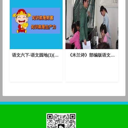
获得天材地宝修炼提升境
语文六下-语文园地(1)(执教：杨霞)(评点：施燕红)-优质课教学视频
《木兰诗》部编版语文七年级下册课堂教学视频实录-执教老师-刘靖