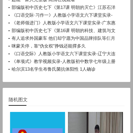
部编版初中历史七下《第17课 明朝的灭亡》江苏石洋
洋
《口语交际·习作一》人教版小学语文六下课堂实录-
广西梧州市_蒙山县-潘少丽
《老师领进门》人教版小学语文六下课堂实录-广东惠
州市_惠阳区-许晓云
部编版初中历史七下《第16课 明朝的科技、建筑与文
学》辽宁孙浩
有人追求外国豪车 他们却宁愿为中国品牌排队等仨月
咪蒙关停，靠“伪女权”挣钱还能撑多久
《口语交际》人教版小学语文六下课堂实录-辽宁大连
市_旅顺口区-宋晨溪
《单项式》教学视频实录-人教版初中数学七年级上册
哈尔滨13名学生布鲁氏菌抗体阳性 1人确诊
随机图文