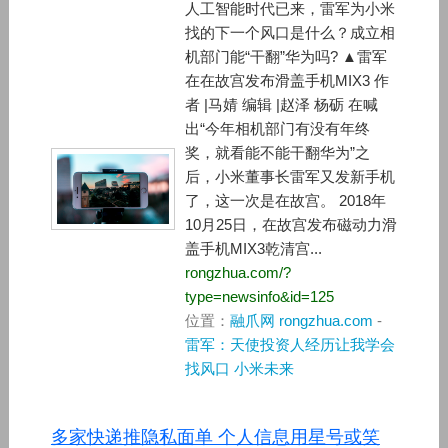
人工智能时代已来，雷军为小米
找的下一个风口是什么？成立相
机部门能“干翻”华为吗? ▲雷军
在在故宫发布滑盖手机MIX3 作
者 |马婧 编辑 |赵泽 杨砺 在喊
出“今年相机部门有没有年终
奖，就看能不能干翻华为”之
后，小米董事长雷军又发新手机
了，这一次是在故宫。 2018年
10月25日，在故宫发布磁动力滑
盖手机MIX3乾清宫...
rongzhua.com/?
type=newsinfo&id=125
位置：
融爪网 rongzhua.com
-
雷军：天使投资人经历让我学会
找风口 小米未来
多家快递推隐私面单 个人信息用星号或笑