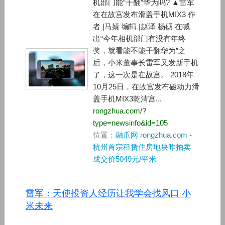
机部门能“干翻”华为吗? ▲雷军
在在故宫发布滑盖手机MIX3 作
者 |马婧 编辑 |赵泽 杨砺 在喊
出“今年相机部门有没有年终
奖，就看能不能干翻华为”之
后，小米董事长雷军又发新手机
了，这一次是在故宫。 2018年
10月25日，在故宫发布磁动力滑
盖手机MIX3乾清宫...
rongzhua.com/?
type=newsinfo&id=105
位置：
融爪网 rongzhua.com
-
杭州首宗租赁住房地块昨拍卖
成交价5049元/平米
雷军：天使投资人经历让我学会找风口 小
米未来