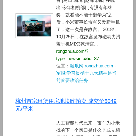
者 |马婧 编辑 |赵泽 杨砺 在喊
出“今年相机部门有没有年终
奖，就看能不能干翻华为”之
后，小米董事长雷军又发新手机
了，这一次是在故宫。 2018年
10月25日，在故宫发布磁动力滑
盖手机MIX3乾清宫...
rongzhua.com/?
type=newsinfo&id=87
位置：
融爪网 rongzhua.com
-
军报:学习贯彻十九大精神是当
前首要政治任务
杭州首宗租赁住房地块昨拍卖 成交价5049
元/平米
人工智能时代已来，雷军为小米
找的下一个风口是什么？成立相