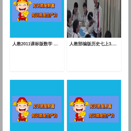
人教2011课标版数学 七上 第三章第一节第一课时《方程的概念》课堂教学视频-余婷
人教部编版历史七上3.12《汉武帝巩固大一统王朝》课堂教学视频-胡绪祥