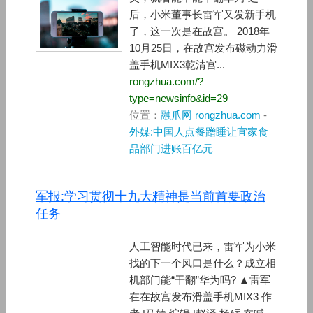
后，小米董事长雷军又发新手机
了，这一次是在故宫。 2018年
10月25日，在故宫发布磁动力滑
盖手机MIX3乾清宫...
rongzhua.com/?
type=newsinfo&id=29
位置：
融爪网 rongzhua.com
-
外媒:中国人点餐蹭睡让宜家食
品部门进账百亿元
军报:学习贯彻十九大精神是当前首要政治
任务
人工智能时代已来，雷军为小米
找的下一个风口是什么？成立相
机部门能“干翻”华为吗? ▲雷军
在在故宫发布滑盖手机MIX3 作