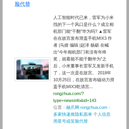
脸代替
人工智能时代已来，雷军为小米
找的下一个风口是什么？成立相
机部门能“干翻”华为吗? ▲雷军
在在故宫发布滑盖手机MIX3 作
者 |马婧 编辑 |赵泽 杨砺 在喊
出“今年相机部门有没有年终
奖，就看能不能干翻华为”之
后，小米董事长雷军又发新手机
了，这一次是在故宫。 2018年
10月25日，在故宫发布磁动力滑
盖手机MIX3乾清宫...
rongzhua.com/?
type=newsinfo&id=143
位置：
融爪网 rongzhua.com
-
多家快递推隐私面单 个人信息
用星号或笑脸代替