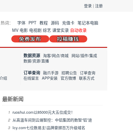
登录
|
注册
热词：
字体
PPT
教程
源码
充值卡
笔记本电脑
MV
电影
电视剧
综艺
课堂实录
自动收录
数据资源
淘客/网点/商城
网站/插件/集成
数据/资源/直播
订单查询
事
融爪手游
招聘公告
订单查询
介绍
在线留言
APP安装
官方微博
联系方式
最新新闻
1
ruoshui.com以85000元大五位成交！
2
从高温车间到云端智控：中铝集团的数智“铝”途
3
Icy.com七位数易主!品牌豪掷百万升级域名