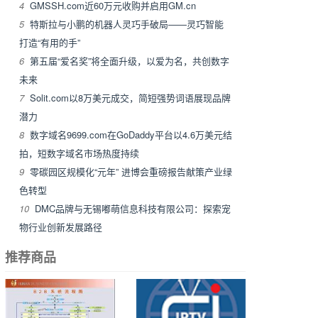
4
GMSSH.com近60万元收购并启用GM.cn
5
特斯拉与小鹏的机器人灵巧手破局——灵巧智能
打造“有用的手”
6
第五届“爱名奖”将全面升级，以爱为名，共创数字
未来
7
Solit.com以8万美元成交，简短强势词语展现品牌
潜力
8
数字域名9699.com在GoDaddy平台以4.6万美元结
拍，短数字域名市场热度持续
9
零碳园区规模化“元年” 进博会重磅报告献策产业绿
色转型
10
DMC品牌与无锡嘟萌信息科技有限公司：探索宠
物行业创新发展路径
推荐商品