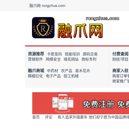
融爪网 rongzhua.com
资源推荐
付费查阅
卡密发码
技能培训
源码交易
营销软件
网络安全
域名网站
商标专利
财经/项目
融爪商城
商家入驻
中药材
农产品
苗木花卉
精细日化
电子产品
轻工机械
商家订单
商家推广
首页
/
评论
/
有人追求外国豪车 他们却宁愿为中国品牌