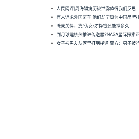
人民网评|周海媚病历被泄露值得我们反思
有人追求外国豪车 他们却宁愿为中国品牌
咪蒙关停，靠“伪女权”挣钱还能撑多久
到月球建核热推进传送器?NASA星际探索
女子被男友从家里打到楼道 警方：男子被