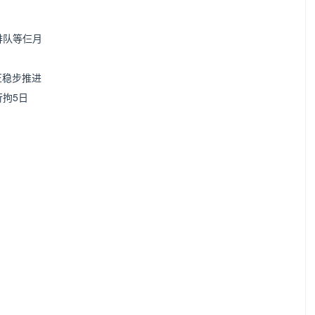
排队等仨月
正稳步推进
行拘5日