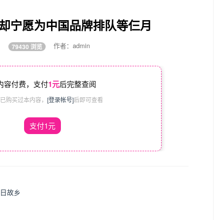
们却宁愿为中国品牌排队等仨月
:05
作者：admin
79430 浏览
内容付费，支付
1元
后完整查阅
已购买过本内容，
[登录帐号]
后即可查看
支付1元
正日故乡