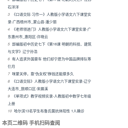
石洋洋
3
《口语交际·习作一》人教版小学语文六下课堂实
录-广西梧州市_蒙山县-潘少丽
4
《老师领进门》人教版小学语文六下课堂实录-广
东惠州市_惠阳区-许晓云
5
部编版初中历史七下《第16课 明朝的科技、建筑
与文学》辽宁孙浩
6
有人追求外国豪车 他们却宁愿为中国品牌排队等
仨月
7
咪蒙关停，靠“伪女权”挣钱还能撑多久
8
《口语交际》人教版小学语文六下课堂实录-辽宁
大连市_旅顺口区-宋晨溪
9
《单项式》教学视频实录-人教版初中数学七年级
上册
10
哈尔滨13名学生布鲁氏菌抗体阳性 1人确诊
本页二维码 手机扫码查阅