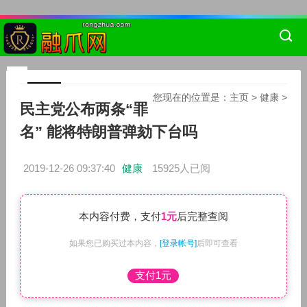
您现在的位置是：
主页
>
健康
>
民主党公布两条“罪
名” 能将特朗普弹劾下台吗
2019-12-26 09:37:40
健康
15925人已阅
本内容付费，支付
1元
后完整查阅
如果您已购买过本内容，
[登录帐号]
后即可查看
支付1元