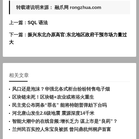
转载请说明来源： 融爪网 rongzhua.com
上一篇：
SQL 语法
下一篇：
振兴东北办原高官:东北地区政府干预市场力量过
大
相关文章
风口还是泡沫？华强北各式柜台纷纷转售电子烟
区块链未死！区块链+农业或将浴火重生
民主党公布两条“罪名” 能将特朗普弹劾下台吗
河北唐山发生2.6级地震 震源深度14千米
智能大潮中的在线音频:增长乏力 谋上市是“良药”？
兰州民百实控人朱宝良被抓 曾问鼎杭州桐庐首富