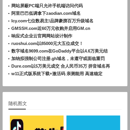
网站屏蔽PC端只允许手机端访问代码
阿里巴巴低调拿下zaodian.com域名
Icy.com七位数易主!品牌豪掷百万升级域名
GMSSH.com近60万元收购并启用GM.cn
响应式企业云官网网站设计制作
ruoshui.com以85000元大五位成交！
数字域名9699.com在GoDaddy平台以4.6万美元结
拍，短数字域名市场热度持续
加纳拟强制公司注册.gh域名，未遵守或面临重罚
Dure.com以5万美元成交 合人民币35万 拼音域名再
成热点
w11正式版系统下载+激活码 亲测能用 高速稳定
随机图文