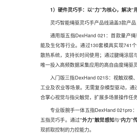
1）硬件灵巧手：以“力”为核心，解决“
灵巧智能绳驱灵巧手产品线涵盖3款产品
通用版五指DexHand 021：首款
能及生化等行业。通过130套模具实现74
散热系统，支持长时间使用；通过腱绳涂层
唯一投入高频数据采集应用的高自由度绳驱
入门版三指DexHand 021S：视
工业及农业等场景。无需复杂模型驱动，通过
合掌心视觉与指尖触觉，扩展多场景操作任
专业版腕手一体五指DexHand 021
五指灵巧手。通过
“外力”触觉感知
与“
内力”
现抓取控制的力控能力。