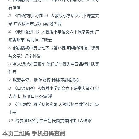
石洋洋
3
《口语交际·习作一》人教版小学语文六下课堂实
录-广西梧州市_蒙山县-潘少丽
4
《老师领进门》人教版小学语文六下课堂实录-广
东惠州市_惠阳区-许晓云
5
部编版初中历史七下《第16课 明朝的科技、建筑
与文学》辽宁孙浩
6
有人追求外国豪车 他们却宁愿为中国品牌排队等
仨月
7
咪蒙关停，靠“伪女权”挣钱还能撑多久
8
《口语交际》人教版小学语文六下课堂实录-辽宁
大连市_旅顺口区-宋晨溪
9
《单项式》教学视频实录-人教版初中数学七年级
上册
10
哈尔滨13名学生布鲁氏菌抗体阳性 1人确诊
本页二维码 手机扫码查阅