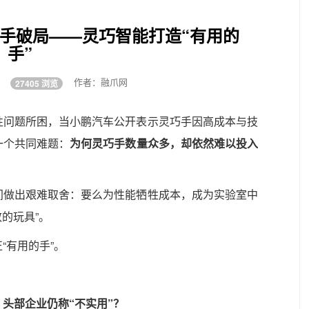
手破局——灵巧智能打造“有用的
手”
:18
作者：融爪网
27405 浏览
性问题所困，当小鹏汽车公开表示灵巧手因高成本与技
一个共同难题：
为何灵巧手数量众多，却依然难以投入
间做出艰难取舍：要么为性能牺牲成本，成为实验室中
致的玩具”。
“有用的手”。
，头部企业仍称“不实用”？