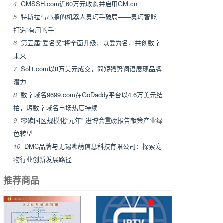
4
GMSSH.com近60万元收购并启用GM.cn
5
特斯拉与小鹏的机器人灵巧手破局——灵巧智能
打造“有用的手”
6
第五届“爱名奖”将全面升级，以爱为名，共创数字
未来
7
Solit.com以8万美元成交，简短强势词语展现品牌
潜力
8
数字域名9699.com在GoDaddy平台以4.6万美元结
拍，短数字域名市场热度持续
9
零碳园区规模化“元年” 进博会重磅报告献策产业绿
色转型
10
DMC品牌与无锡嘟萌信息科技有限公司：探索宠
物行业创新发展路径
推荐商品