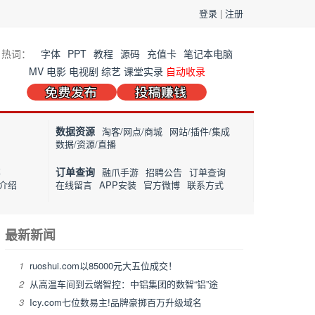
登录
|
注册
热词：
字体
PPT
教程
源码
充值卡
笔记本电脑
MV
电影
电视剧
综艺
课堂实录
自动收录
数据资源
淘客/网点/商城
网站/插件/集成
数据/资源/直播
订单查询
事
融爪手游
招聘公告
订单查询
介绍
在线留言
APP安装
官方微博
联系方式
最新新闻
1
ruoshui.com以85000元大五位成交！
2
从高温车间到云端智控：中铝集团的数智“铝”途
3
Icy.com七位数易主!品牌豪掷百万升级域名