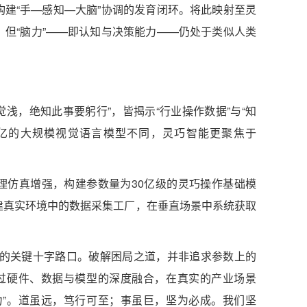
建“手—感知—大脑”协调的发育闭环。将此映射至灵
但“脑力”——即认知与决策能力——仍处于类似人类
觉浅，绝知此事要躬行”，皆揭示“行业操作数据”与“知
0亿的大规模视觉语言模型不同，灵巧智能更聚焦于
理仿真增强，构建参数量为30亿级的灵巧操作基础模
建真实环境中的数据采集工厂，在垂直场景中系统获取
”的关键十字路口。破解困局之道，并非追求参数上的
通过硬件、数据与模型的深度融合，在真实的产业场景
力”。道虽远，笃行可至；事虽巨，坚为必成。我们坚