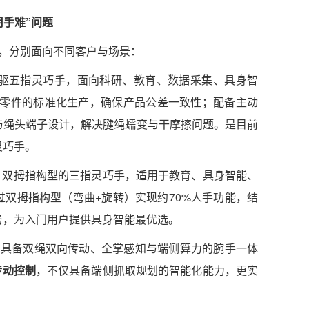
用手难”问题
，分别面向不同客户与场景：
量产绳驱五指灵巧手，面向科研、教育、数据采集、具身智
1个零件的标准化生产，确保产品公差一致性；配备主动
与绳头端子设计，解决腱绳蠕变与干摩擦问题。是目前
灵巧手。
触双模、双拇指构型的三指灵巧手，适用于教育、具身智能、
双拇指构型（弯曲+旋转）实现约70%人手功能，结
务，为入门用户提供具身智能最优选。
pro：具备双绳双向传动、全掌感知与端侧算力的腕手一体
传动控制
，不仅具备端侧抓取规划的智能化能力，更实