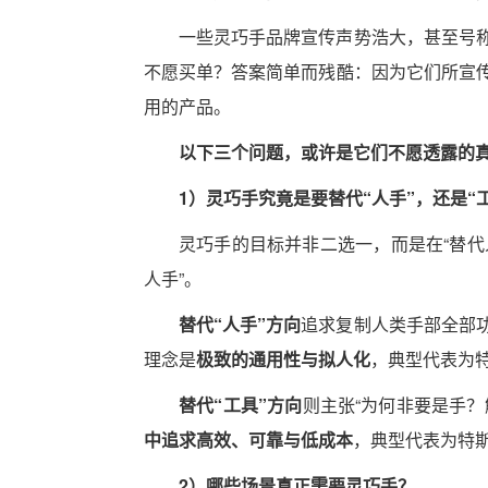
一些灵巧手品牌宣传声势浩大，甚至号称
不愿买单？答案简单而残酷：因为它们所宣
用的产品。
以下三个问题，或许是它们不愿透露的
1）灵巧手究竟是要替代“人手”，还是“
灵巧手的目标并非二选一，而是在“替代
人手”。
替代“人手”方向
追求复制人类手部全部
理念是
极致的通用性与拟人化
，典型代表为特斯
替代“工具”方向
则主张“为何非要是手？
中追求高效、可靠与低成本
，典型代表为特斯拉
2）哪些场景真正需要灵巧手？