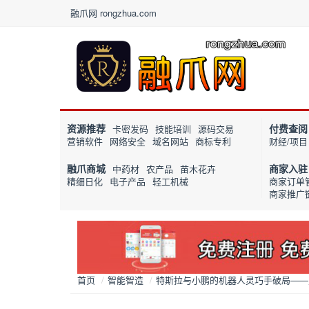
融爪网 rongzhua.com
资源推荐
付费查阅
卡密发码
技能培训
源码交易
营销软件
网络安全
域名网站
商标专利
财经/项目
融爪商城
商家入驻
中药材
农产品
苗木花卉
精细日化
电子产品
轻工机械
商家订单
商家推广
首页
/
智能智造
/
特斯拉与小鹏的机器人灵巧手破局——