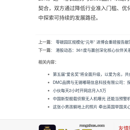
契合，双方通过降低行业准入门槛、优
中探索可持续的发展路径。
上一篇
：
零碳园区规模化“元年” 进博会重磅报告
下一篇
：
港股动态：361度与赢创深化核心伙伴
相关内容：
第五届“爱名奖”将全面升级，以爱为名，共
DMC品牌与无锡嘟萌信息科技有限公司：
小伙每天2小时开网店月入5万
中国新型舰载侦察无人机曝光 还能当预警机
这张小男孩躺地上的照片 牵出英国举国关
友情