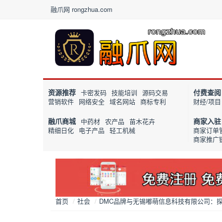
融爪网 rongzhua.com
资源推荐
付费查阅
卡密发码
技能培训
源码交易
营销软件
网络安全
域名网站
商标专利
财经/项目
融爪商城
商家入驻
中药材
农产品
苗木花卉
精细日化
电子产品
轻工机械
商家订单
商家推广
首页
/
社会
/
DMC品牌与无锡嘟萌信息科技有限公司：