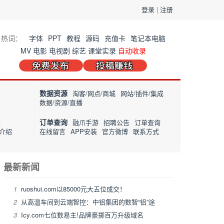
登录
|
注册
热词：
字体
PPT
教程
源码
充值卡
笔记本电脑
MV
电影
电视剧
综艺
课堂实录
自动收录
数据资源
淘客/网点/商城
网站/插件/集成
数据/资源/直播
订单查询
事
融爪手游
招聘公告
订单查询
介绍
在线留言
APP安装
官方微博
联系方式
最新新闻
1
ruoshui.com以85000元大五位成交！
2
从高温车间到云端智控：中铝集团的数智“铝”途
3
Icy.com七位数易主!品牌豪掷百万升级域名