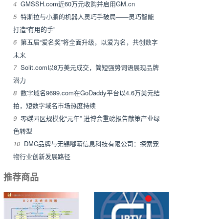
4
GMSSH.com近60万元收购并启用GM.cn
5
特斯拉与小鹏的机器人灵巧手破局——灵巧智能
打造“有用的手”
6
第五届“爱名奖”将全面升级，以爱为名，共创数字
未来
7
Solit.com以8万美元成交，简短强势词语展现品牌
潜力
8
数字域名9699.com在GoDaddy平台以4.6万美元结
拍，短数字域名市场热度持续
9
零碳园区规模化“元年” 进博会重磅报告献策产业绿
色转型
10
DMC品牌与无锡嘟萌信息科技有限公司：探索宠
物行业创新发展路径
推荐商品