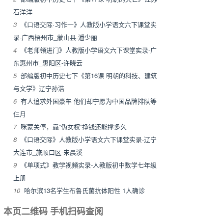
石洋洋
3
《口语交际·习作一》人教版小学语文六下课堂实
录-广西梧州市_蒙山县-潘少丽
4
《老师领进门》人教版小学语文六下课堂实录-广
东惠州市_惠阳区-许晓云
5
部编版初中历史七下《第16课 明朝的科技、建筑
与文学》辽宁孙浩
6
有人追求外国豪车 他们却宁愿为中国品牌排队等
仨月
7
咪蒙关停，靠“伪女权”挣钱还能撑多久
8
《口语交际》人教版小学语文六下课堂实录-辽宁
大连市_旅顺口区-宋晨溪
9
《单项式》教学视频实录-人教版初中数学七年级
上册
10
哈尔滨13名学生布鲁氏菌抗体阳性 1人确诊
本页二维码 手机扫码查阅