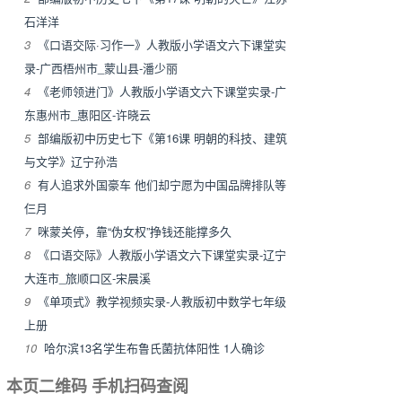
石洋洋
3
《口语交际·习作一》人教版小学语文六下课堂实
录-广西梧州市_蒙山县-潘少丽
4
《老师领进门》人教版小学语文六下课堂实录-广
东惠州市_惠阳区-许晓云
5
部编版初中历史七下《第16课 明朝的科技、建筑
与文学》辽宁孙浩
6
有人追求外国豪车 他们却宁愿为中国品牌排队等
仨月
7
咪蒙关停，靠“伪女权”挣钱还能撑多久
8
《口语交际》人教版小学语文六下课堂实录-辽宁
大连市_旅顺口区-宋晨溪
9
《单项式》教学视频实录-人教版初中数学七年级
上册
10
哈尔滨13名学生布鲁氏菌抗体阳性 1人确诊
本页二维码 手机扫码查阅