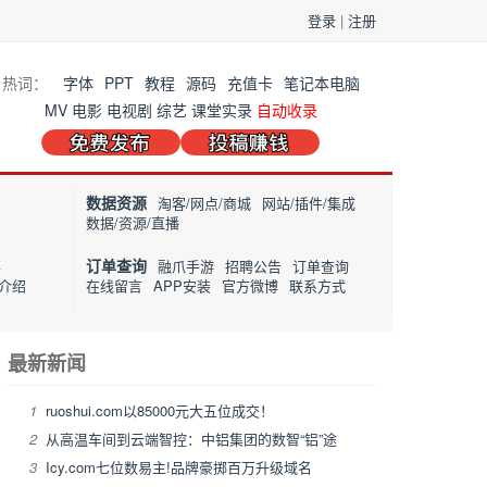
登录
|
注册
热词：
字体
PPT
教程
源码
充值卡
笔记本电脑
MV
电影
电视剧
综艺
课堂实录
自动收录
数据资源
淘客/网点/商城
网站/插件/集成
数据/资源/直播
订单查询
事
融爪手游
招聘公告
订单查询
介绍
在线留言
APP安装
官方微博
联系方式
最新新闻
1
ruoshui.com以85000元大五位成交！
2
从高温车间到云端智控：中铝集团的数智“铝”途
3
Icy.com七位数易主!品牌豪掷百万升级域名