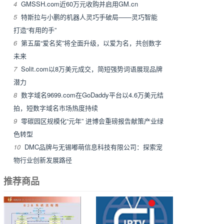
4
GMSSH.com近60万元收购并启用GM.cn
5
特斯拉与小鹏的机器人灵巧手破局——灵巧智能
打造“有用的手”
6
第五届“爱名奖”将全面升级，以爱为名，共创数字
未来
7
Solit.com以8万美元成交，简短强势词语展现品牌
潜力
8
数字域名9699.com在GoDaddy平台以4.6万美元结
拍，短数字域名市场热度持续
9
零碳园区规模化“元年” 进博会重磅报告献策产业绿
色转型
10
DMC品牌与无锡嘟萌信息科技有限公司：探索宠
物行业创新发展路径
推荐商品