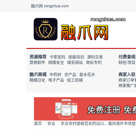
融爪网 rongzhua.com
资源推荐
付费查阅
卡密发码
技能培训
源码交易
营销软件
网络安全
域名网站
商标专利
财经/项目
融爪商城
商家入驻
中药材
农产品
苗木花卉
精细日化
电子产品
轻工机械
商家订单
商家推广
首页
/
农业
/
农业农村部规范农药出口，面向境外市场登