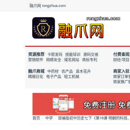
融爪网 rongzhua.com
资源推荐
付费查阅
卡密发码
技能培训
源码交易
营销软件
网络安全
域名网站
商标专利
财经/项目
融爪商城
商家入驻
中药材
农产品
苗木花卉
精细日化
电子产品
轻工机械
商家订单
商家推广
首页
/
中学
/
部编版初中历史七下《第16课 明朝的科技