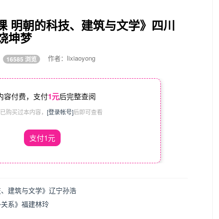
课 明朝的科技、建筑与文学》四川
饶坤梦
5
作者：lixiaoyong
16585 浏览
内容付费，支付
1元
后完整查阅
已购买过本内容，
[登录帐号]
后即可查看
支付1元
技、建筑与文学》辽宁孙浩
外关系》福建林玲