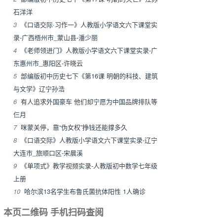
石洋洋
3
《口语交际·习作一》人教版小学语文六下课堂实
录-广西梧州市_蒙山县-潘少丽
4
《老师领进门》人教版小学语文六下课堂实录-广
东惠州市_惠阳区-许晓云
5
部编版初中历史七下《第16课 明朝的科技、建筑
与文学》辽宁孙浩
6
有人追求外国豪车 他们却宁愿为中国品牌排队等
仨月
7
咪蒙关停，靠“伪女权”挣钱还能撑多久
8
《口语交际》人教版小学语文六下课堂实录-辽宁
大连市_旅顺口区-宋晨溪
9
《单项式》教学视频实录-人教版初中数学七年级
上册
10
哈尔滨13名学生布鲁氏菌抗体阳性 1人确诊
本页二维码 手机扫码查阅