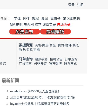
登录
|
注册
热词：
字体
PPT
教程
源码
充值卡
笔记本电脑
MV
电影
电视剧
综艺
课堂实录
自动收录
数据资源
淘客/网点/商城
网站/插件/集成
数据/资源/直播
订单查询
事
融爪手游
招聘公告
订单查询
介绍
在线留言
APP安装
官方微博
联系方式
最新新闻
1
ruoshui.com以85000元大五位成交！
2
从高温车间到云端智控：中铝集团的数智“铝”途
3
Icy.com七位数易主!品牌豪掷百万升级域名