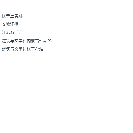
》辽宁王美娜
》安徽汪挺
》江苏石洋洋
技、建筑与文学》内蒙古韩斯琴
、建筑与文学》辽宁孙浩