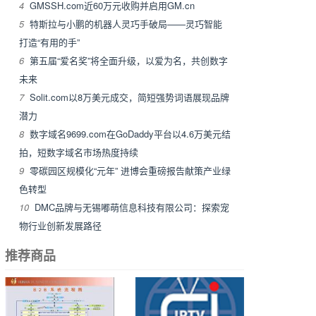
4
GMSSH.com近60万元收购并启用GM.cn
5
特斯拉与小鹏的机器人灵巧手破局——灵巧智能
打造“有用的手”
6
第五届“爱名奖”将全面升级，以爱为名，共创数字
未来
7
Solit.com以8万美元成交，简短强势词语展现品牌
潜力
8
数字域名9699.com在GoDaddy平台以4.6万美元结
拍，短数字域名市场热度持续
9
零碳园区规模化“元年” 进博会重磅报告献策产业绿
色转型
10
DMC品牌与无锡嘟萌信息科技有限公司：探索宠
物行业创新发展路径
推荐商品