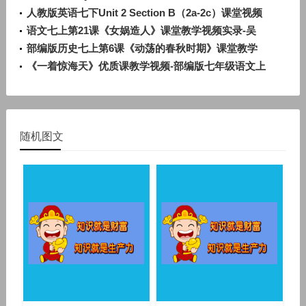
—2d》人教版英语七上-河北-孙玉玲
人教版英语七下Unit 2 Section B（2a-2c）课堂视频
实录（黄松）
语文七上第21课《女娲造人》课堂教学视频实录-吴
家榕
部编版历史七上第6课《动荡的春秋时期》课堂教学
视频实录-王永秀
《一着惊海天》优质课教学视频-部编版七年级语文上
册
随机图文