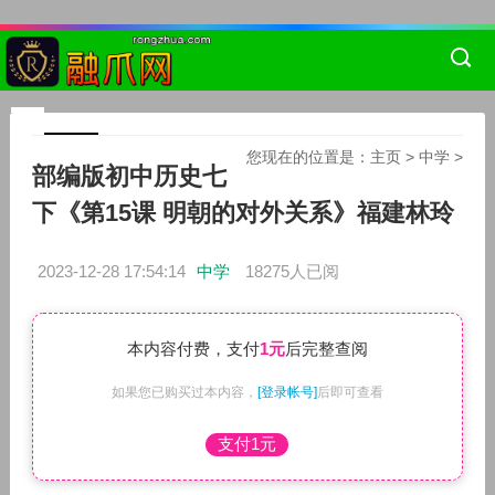
您现在的位置是：
主页
>
中学
>
部编版初中历史七
下《第15课 明朝的对外关系》福建林玲
2023-12-28 17:54:14
中学
18275人已阅
本内容付费，支付
1元
后完整查阅
如果您已购买过本内容，
[登录帐号]
后即可查看
支付1元