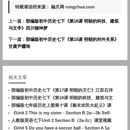
转载请说明来源： 融爪网 rongzhua.com
上一篇：
部编版初中历史七下《第16课 明朝的科技、建筑
与文学》四川饶坤梦
下一篇：
部编版初中历史七下《第15课 明朝的对外关系》
甘肃尹疆琦
相关文章
部编版初中历史七下《第17课 明朝的灭亡》江苏石洋
洋
部编版初中历史七下《第16课 明朝的科技、建筑与文
学》辽宁孙浩
部编版七年级历史上册第十课《秦末农民大起义》课
堂教学实录视频
《Unit 2 This is my sister - Section B 2a—3b Self-
check》人教版英语七上-内蒙古-何佳
人教版英语七下Unit 2 Section B（2a-2c）课堂视频
实录
《Unit 5 Do you have a soccer ball - Section A 1a