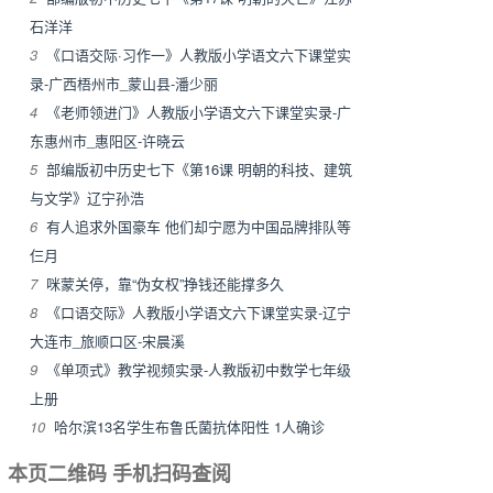
石洋洋
3
《口语交际·习作一》人教版小学语文六下课堂实
录-广西梧州市_蒙山县-潘少丽
4
《老师领进门》人教版小学语文六下课堂实录-广
东惠州市_惠阳区-许晓云
5
部编版初中历史七下《第16课 明朝的科技、建筑
与文学》辽宁孙浩
6
有人追求外国豪车 他们却宁愿为中国品牌排队等
仨月
7
咪蒙关停，靠“伪女权”挣钱还能撑多久
8
《口语交际》人教版小学语文六下课堂实录-辽宁
大连市_旅顺口区-宋晨溪
9
《单项式》教学视频实录-人教版初中数学七年级
上册
10
哈尔滨13名学生布鲁氏菌抗体阳性 1人确诊
本页二维码 手机扫码查阅