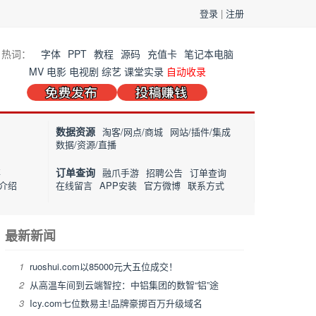
登录
|
注册
热词：
字体
PPT
教程
源码
充值卡
笔记本电脑
MV
电影
电视剧
综艺
课堂实录
自动收录
数据资源
淘客/网点/商城
网站/插件/集成
数据/资源/直播
订单查询
事
融爪手游
招聘公告
订单查询
介绍
在线留言
APP安装
官方微博
联系方式
最新新闻
1
ruoshui.com以85000元大五位成交！
2
从高温车间到云端智控：中铝集团的数智“铝”途
3
Icy.com七位数易主!品牌豪掷百万升级域名