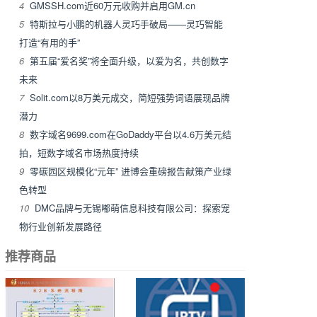
4
GMSSH.com近60万元收购并启用GM.cn
5
特斯拉与小鹏的机器人灵巧手破局——灵巧智能
打造“有用的手”
6
第五届“爱名奖”将全面升级，以爱为名，共创数字
未来
7
Solit.com以8万美元成交，简短强势词语展现品牌
潜力
8
数字域名9699.com在GoDaddy平台以4.6万美元结
拍，短数字域名市场热度持续
9
零碳园区规模化“元年” 进博会重磅报告献策产业绿
色转型
10
DMC品牌与无锡嘟萌信息科技有限公司：探索宠
物行业创新发展路径
推荐商品