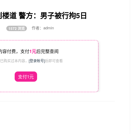
楼道 警方：男子被行拘5日
:38
作者：admin
1572 浏览
内容付费，支付
1元
后完整查阅
已购买过本内容，
[登录帐号]
后即可查看
支付1元