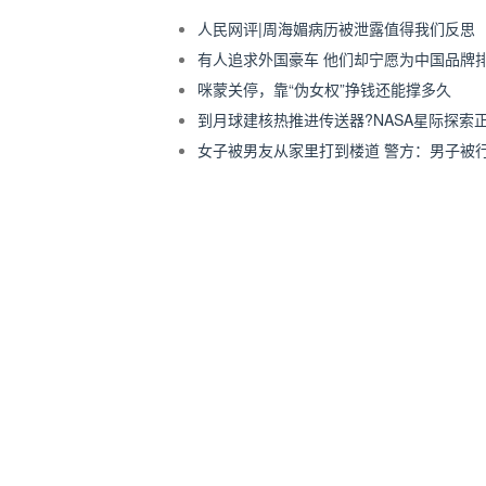
人民网评|周海媚病历被泄露值得我们反思
有人追求外国豪车 他们却宁愿为中国品牌
咪蒙关停，靠“伪女权”挣钱还能撑多久
到月球建核热推进传送器?NASA星际探索
女子被男友从家里打到楼道 警方：男子被