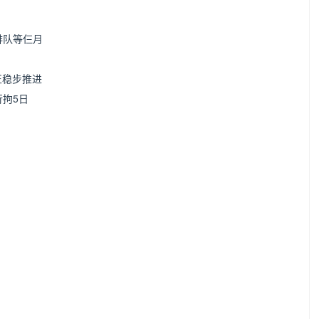
排队等仨月
正稳步推进
行拘5日