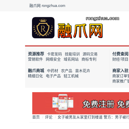
融爪网 rongzhua.com
资源推荐
付费查阅
卡密发码
技能培训
源码交易
营销软件
网络安全
域名网站
商标专利
财经/项目
融爪商城
商家入驻
中药材
农产品
苗木花卉
精细日化
电子产品
轻工机械
商家订单
商家推广
首页
/
评论
/
女子被男友从家里打到楼道 警方：男子被行