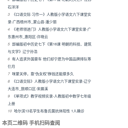
石洋洋
3
《口语交际·习作一》人教版小学语文六下课堂实
录-广西梧州市_蒙山县-潘少丽
4
《老师领进门》人教版小学语文六下课堂实录-广
东惠州市_惠阳区-许晓云
5
部编版初中历史七下《第16课 明朝的科技、建筑
与文学》辽宁孙浩
6
有人追求外国豪车 他们却宁愿为中国品牌排队等
仨月
7
咪蒙关停，靠“伪女权”挣钱还能撑多久
8
《口语交际》人教版小学语文六下课堂实录-辽宁
大连市_旅顺口区-宋晨溪
9
《单项式》教学视频实录-人教版初中数学七年级
上册
10
哈尔滨13名学生布鲁氏菌抗体阳性 1人确诊
本页二维码 手机扫码查阅