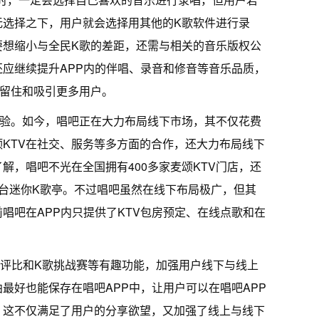
无选择之下，用户就会选择用其他的K歌软件进行录
要想缩小与全民K歌的差距，还需与相关的音乐版权公
应继续提升APP内的伴唱、录音和修音等音乐品质，
来留住和吸引更多用户。
体验。如今，唱吧正在大力布局线下市场，其不仅花费
颂KTV在社交、服务等多方面的合作，还大力布局线下
解，唱吧不光在全国拥有400多家麦颂KTV门店，还
台迷你K歌亭。不过唱吧虽然在线下布局极广，但其
唱吧在APP内只提供了KTV包房预定、在线点歌和在
歌评比和K歌挑战赛等有趣功能，加强用户线下与线上
最好也能保存在唱吧APP中，让用户可以在唱吧APP
，这不仅满足了用户的分享欲望，又加强了线上与线下