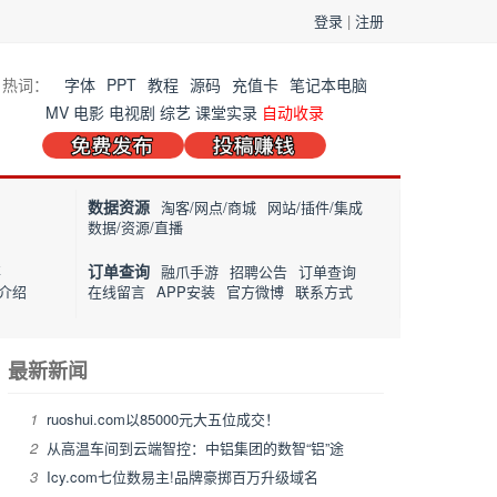
登录
|
注册
热词：
字体
PPT
教程
源码
充值卡
笔记本电脑
MV
电影
电视剧
综艺
课堂实录
自动收录
数据资源
淘客/网点/商城
网站/插件/集成
数据/资源/直播
订单查询
事
融爪手游
招聘公告
订单查询
介绍
在线留言
APP安装
官方微博
联系方式
最新新闻
1
ruoshui.com以85000元大五位成交！
2
从高温车间到云端智控：中铝集团的数智“铝”途
3
Icy.com七位数易主!品牌豪掷百万升级域名