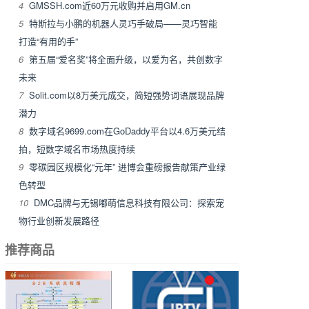
4
GMSSH.com近60万元收购并启用GM.cn
5
特斯拉与小鹏的机器人灵巧手破局——灵巧智能
打造“有用的手”
6
第五届“爱名奖”将全面升级，以爱为名，共创数字
未来
7
Solit.com以8万美元成交，简短强势词语展现品牌
潜力
8
数字域名9699.com在GoDaddy平台以4.6万美元结
拍，短数字域名市场热度持续
9
零碳园区规模化“元年” 进博会重磅报告献策产业绿
色转型
10
DMC品牌与无锡嘟萌信息科技有限公司：探索宠
物行业创新发展路径
推荐商品