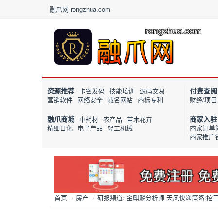
融爪网 rongzhua.com
资源推荐
付费查阅
卡密发码
技能培训
源码交易
营销软件
网络安全
域名网站
商标专利
财经/项目
融爪商城
商家入驻
中药材
农产品
苗木花卉
精细日化
电子产品
轻工机械
商家订单
商家推广
首页
/
房产
/
研报频道: 金麒麟分析师 天风快递策略:挖