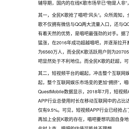
辅导期，国内的在线K歌市场早已“物是人非
其一，全民K歌抢了唱吧“风头”。众所周知，
歌不仅拥有微信与QQ两大流量入口，还与Q
有着天然的优势，是唱吧最强劲的对手。据了
猛涨，在2016年成功超越唱吧，并逐渐拉开
为6560万人，而全民K歌活跃用户则为207
吧显然处于不利地位。而全民K歌的赶超，
其二，短视频平台的崛起，冲击整个互联网
起，整个互联网娱乐市场变的更加“拥挤”，
QuestMobile数据显示，2018年7月，
APP行业总使用时长在移动互联网中的占比达
仅有9.5%。可见，短视频APP行业已经抢
再加上全民K歌的存在，唱吧要想巩固自身
此时上市，唱吧的估值可能并不理想。