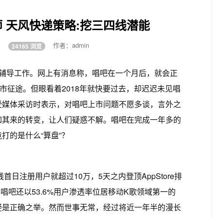
师 天风快递策略:挖三四线潜能
:25
作者：admin
24165 浏览
市辅导工作。网上有消息称，唱吧在一个月后，就会正
市征途。但眼看着2018年就快要过去，却迟迟未见唱
受媒体采访时表示，对唱吧上市问题不愿多谈，言外之
如其来的转变，让人们疑惑不解。唱吧在完成一年多的
打的是什么“算盘”？
首日注册用户就超过10万，5天之内登顶AppStore排
，唱吧还以53.6%用户渗透率位居移动K歌领域第一的
疑是正确之举。然而世事无常，经过将近一年半的漫长